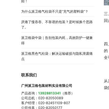
始！
为什么派卫格气柱袋不只是”充气的塑料袋”？
三
回
厌倦了慢吞吞、不靠谱的包装？是时候换个思路
了。
派卫格袋中袋｜告别包装内耗，高效防护一键兼
得
四
的
派卫格黑色气柱袋：解决运输破损与隐私泄露痛
全
点
联系我们
从
广州派卫格包装材料实业有限公司
袋
产品咨询：
13928813341
（推荐）
公司总机：020-82050089
客户经理：020-82451109-807
公司传真：020-82050177