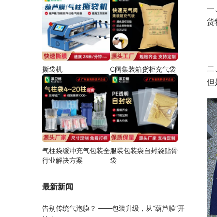
一
货
二
撕袋机
C阀集装箱货柜充气袋
但
气柱袋缓冲充气包装全
服装包装袋自封袋贴骨
行业解决方案
袋
最新新闻
告别传统气泡膜？ ——包装升级，从“葫芦膜”开