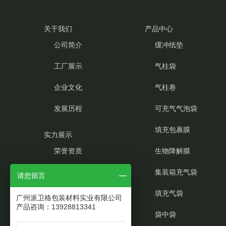
关于我们
产品中心
公司简介
缓冲纸垫
工厂展示
气柱袋
企业文化
气柱卷
发展历程
可充气气泡袋
填充包裹膜
实力展示
荣誉资质
生物降解膜
产品优势
集装箱充气袋
请您留言
客户见证
填充气袋
广州派卫格包装材料实业有限公司
产品咨询：13928813341
袋中袋