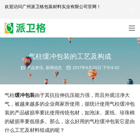
欢迎访问
广州派卫格包装材料实业有限公司官网
！
产品咨询：
139-2881-3341
|
English
| 网站地图
气柱缓冲包装的工艺及构成
产品资讯
,
新闻动态
2017年6月20日 下午4:42
气柱
缓冲包装
由于其抗拉伸抗压能力强，而且外观洁净大
气，被越来越多的企业商家所使用，据统计使用气柱缓冲包
装的产品破损率要比使用传统包材，如泡沫、废纸、珍珠棉
的破损率要低很多。那么，这么好用的气柱缓冲包装它是由
什么工艺及材料组成的呢？