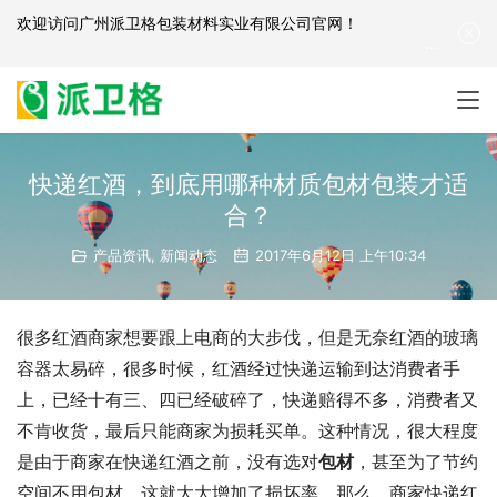
欢迎访问
广州派卫格包装材料实业有限公司官网
！
产品咨询：
139-2881-3341
|
English
| 网站地图
快递红酒，到底用哪种材质包材包装才适
合？
产品资讯
,
新闻动态
2017年6月12日 上午10:34
很多红酒商家想要跟上电商的大步伐，但是无奈红酒的玻璃
容器太易碎，很多时候，红酒经过快递运输到达消费者手
上，已经十有三、四已经破碎了，快递赔得不多，消费者又
不肯收货，最后只能商家为损耗买单。这种情况，很大程度
是由于商家在快递红酒之前，没有选对
包材
，甚至为了节约
空间不用包材，这就大大增加了损坏率。那么，商家快递红