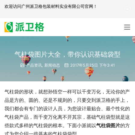
欢迎访问
广州派卫格包装材料实业有限公司官网
！
产品咨询：
139-2881-3341
|
English
| 网站地图
气柱袋图片大全，带你认识基础袋型
产品资讯
,
新闻动态
2017年5月25日 下午3:41
气柱袋的形状，就想孙悟空一样可以千变万化，无论你的产
品是方的、圆的、还是不规则的，只要交到派卫格的手上，
我们都会有专门的设计人员，为您设计最贴合、最个性化的
气柱袋产品，而千变万化离不开其宗，基础气柱袋型就是这
些款式多样的气柱袋的根本。下面小派就以
气柱袋图片
的方
式为您介绍一些基本的气柱袋袋型。