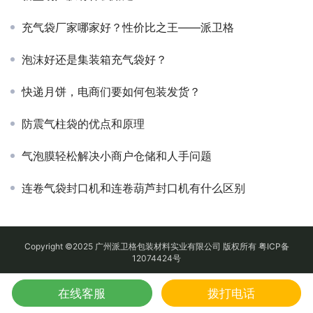
充气袋厂家哪家好？性价比之王——派卫格
泡沫好还是集装箱充气袋好？
快递月饼，电商们要如何包装发货？
防震气柱袋的优点和原理
气泡膜轻松解决小商户仓储和人手问题
连卷气袋封口机和连卷葫芦封口机有什么区别
Copyright ©2025 广州派卫格包装材料实业有限公司 版权所有
粤ICP备
12074424号
在线客服
拨打电话
地图
QQ
电话
微信