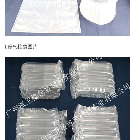
L形气柱袋图片