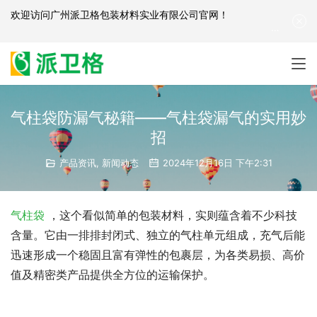
欢迎访问
广州派卫格包装材料实业有限公司官网
！
产品咨询：
139-2881-3341
|
English
| 网站地图
气柱袋防漏气秘籍——气柱袋漏气的实用妙
招
产品资讯
,
新闻动态
2024年12月16日 下午2:31
气柱袋
，这个看似简单的包装材料，实则蕴含着不少科技
含量。它由一排排封闭式、独立的气柱单元组成，充气后能
迅速形成一个稳固且富有弹性的包裹层，为各类易损、高价
值及精密类产品提供全方位的运输保护。