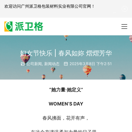
欢迎访问
广州派卫格包装材料实业有限公司官网
！
产品咨询：
139-2881-3341
|
English
| 网站地图
妇女节快乐 | 春风如妳 熠熠芳华
公司新闻
,
新闻动态
2025年3月8日 下午2:51
“她力量·她定义”
WOMEN’S DAY
春风拂面，花开有声，