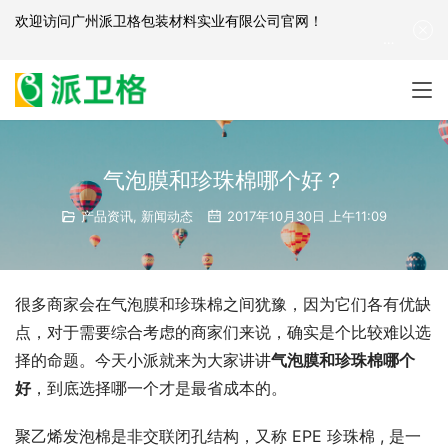
欢迎访问
广州派卫格包装材料实业有限公司官网
！
产品咨询：
139-2881-3341
|
English
| 网站地图
气泡膜和珍珠棉哪个好？
产品资讯
,
新闻动态
2017年10月30日 上午11:09
很多商家会在气泡膜和珍珠棉之间犹豫，因为它们各有优缺
点，对于需要综合考虑的商家们来说，确实是个比较难以选
择的命题。今天小派就来为大家讲讲
气泡膜和珍珠棉哪个
好
，到底选择哪一个才是最省成本的。
聚乙烯发泡棉是非交联闭孔结构，又称 EPE 珍珠棉 , 是一