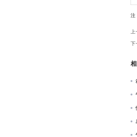
注
上
下
相