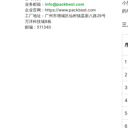
小
业务邮箱：
info@packbest.com
企业官网：https://www.packbest.com
的
工厂地址：广州市增城区仙村镇荔新八路29号
万洋科技城8栋
三
邮编：511340
1
2
3
4
5
6