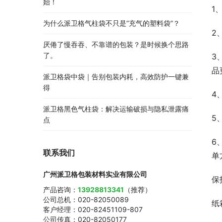
始！
1
为什么派卫格气柱袋不只是”充气的塑料袋”？
2
厌倦了慢吞吞、不靠谱的包装？是时候换个思路
了。
3
品
派卫格袋中袋｜告别包装内耗，高效防护一键兼
得
4
派卫格黑色气柱袋：解决运输破损与隐私泄露痛
5
点
6
联系我们
单
广州派卫格包装材料实业有限公司
保
产品咨询：
13928813341
（推荐）
公司总机：020-82050089
纸
客户经理：020-82451109-807
公司传真：020-82050177