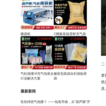
撕袋机
C阀集装箱货柜充气袋
二
气柱袋缓冲充气包装全
服装包装袋自封袋贴骨
拿
行业解决方案
袋
然
具
最新新闻
告别传统气泡膜？ ——包装升级，从“葫芦膜”开