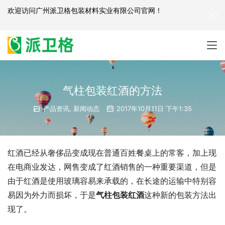
欢迎访问
广州派卫格包装材料实业有限公司官网
！
产品咨询：
139-2881-3341
|
English
| 网站地图
气柱包装红酒的方法
产品资讯
,
新闻动态
2017年10月11日 下午1:35
红酒已经从奢侈品变成现在普通百姓餐桌上的常客，加上现
在电商业发达，网售变成了红酒销售的一种重要渠道，但是
由于红酒是使用玻璃容易来承载的，在长途的运输中特别容
易因为外力而损坏，于是
气柱包装红酒
这种新的包装方法出
现了。