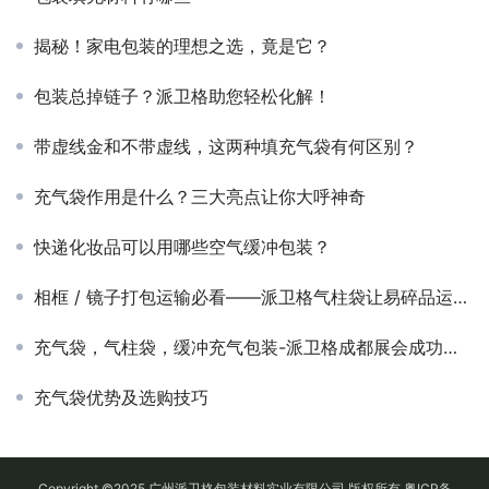
揭秘！家电包装的理想之选，竟是它？
包装总掉链子？派卫格助您轻松化解！
带虚线金和不带虚线，这两种填充气袋有何区别？
充气袋作用是什么？三大亮点让你大呼神奇
快递化妆品可以用哪些空气缓冲包装？
相框 / 镜子打包运输必看——派卫格气柱袋让易碎品运输化险为夷！
充气袋，气柱袋，缓冲充气包装-派卫格成都展会成功举办
充气袋优势及选购技巧
Copyright ©2025 广州派卫格包装材料实业有限公司 版权所有
粤ICP备