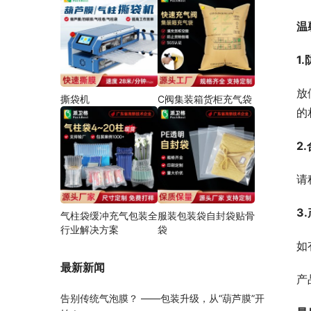
温
1
放
撕袋机
C阀集装箱货柜充气袋
的
2
请
3
气柱袋缓冲充气包装全
服装包装袋自封袋贴骨
行业解决方案
袋
如
最新新闻
产
告别传统气泡膜？ ——包装升级，从“葫芦膜”开