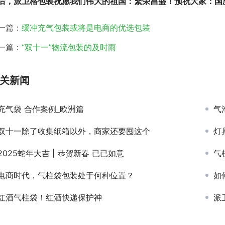
后，派卫格包装祝愿我们伟大的祖国：繁荣昌盛！预祝大家：国
一篇：
缓冲充气包装或将是电商的优选包装
一篇：
“双十一”物流包装的及时雨
关新闻
充气袋 合作案例_欧洲篇
气
双十一除了收集纸箱以外，商家还要囤这个
灯具
2025蛇年大吉 | 恭贺新春 已已如意
气
电商时代，气柱袋包装处于何种位置？
如
红酒气柱袋！红酒快递保护神
派卫