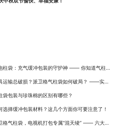
庆中秋双节愉快、幸福安康！
泡柱袋：充气缓冲包装的守护神 —— 你知道气柱背后的秘密吗？
运输总破损？派卫格气柱袋如何破局？ ——实际案例助您破解痛点！
柱袋包装与珍珠棉的区别有哪些？
何选择缓冲包装材料？这几个方面你可要注意了！
格气柱袋，电视机打包专属“混天绫” —— 六大袋型终结屏幕碎裂、边角磕碰的行业痛点