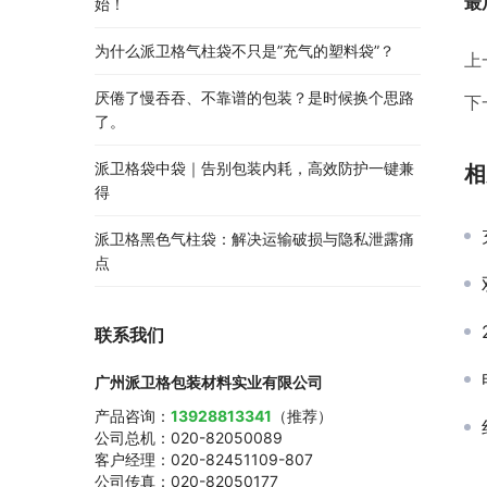
最
始！
为什么派卫格气柱袋不只是”充气的塑料袋”？
上
厌倦了慢吞吞、不靠谱的包装？是时候换个思路
下
了。
派卫格袋中袋｜告别包装内耗，高效防护一键兼
相
得
派卫格黑色气柱袋：解决运输破损与隐私泄露痛
点
联系我们
广州派卫格包装材料实业有限公司
产品咨询：
13928813341
（推荐）
公司总机：020-82050089
客户经理：020-82451109-807
公司传真：020-82050177