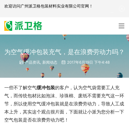
欢迎访问
广州派卫格包装材料实业有限公司官网
！
产品咨询：
139-2881-3341
|
English
| 网站地图
为空气缓冲包装充气，是在浪费劳动力吗？
产品资讯
,
新闻动态
2017年6月19日 下午4:48
一些不了解空气
缓冲包装
的客户，认为空气袋需要工人充
气，而传统包材比如泡沫、珍珠棉、废纸不需要充气这一环
节，所以使用空气缓冲包装就是在浪费劳动力，导致人工成
本上升，其实这个观点很片面，下面就让小派为您分析一下
空气包装是否在浪费劳动力吧！