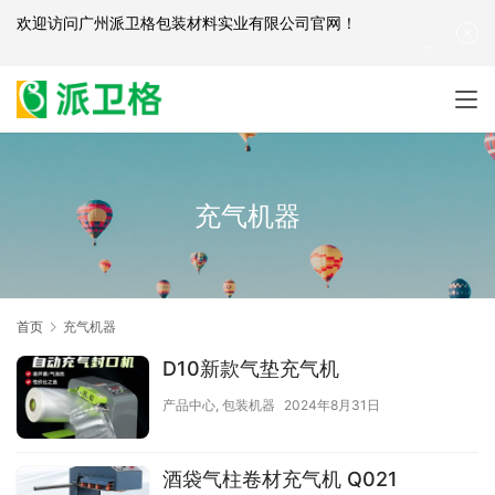
欢迎访问
广州派卫格包装材料实业有限公司官网
！
产品咨询：
139-2881-3341
|
English
| 网站地图
充气机器
首页
充气机器
D10新款气垫充气机
产品中心
,
包装机器
2024年8月31日
酒袋气柱卷材充气机 Q021